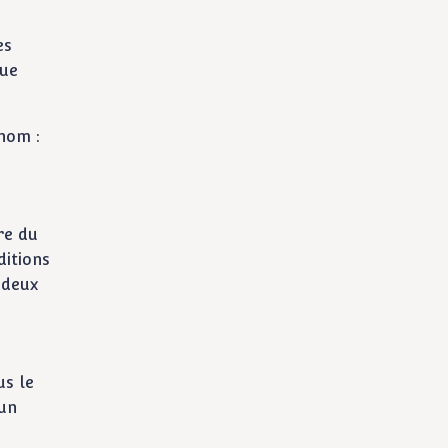
es
due
rnom :
re du
ditions
 deux
us le
 un