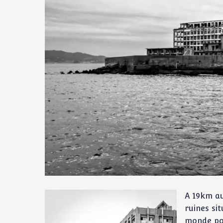
A 19km au
ruines sit
monde po