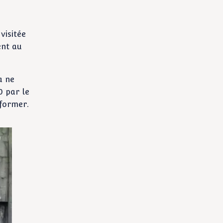
visitée
ent au
a ne
0 par le
former.