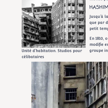
HASHI
Jusqu’à la
que par d
petit tem
En 1810, 
modifie en
groupe in
Unité d’habitation. Studios pour
célibataires