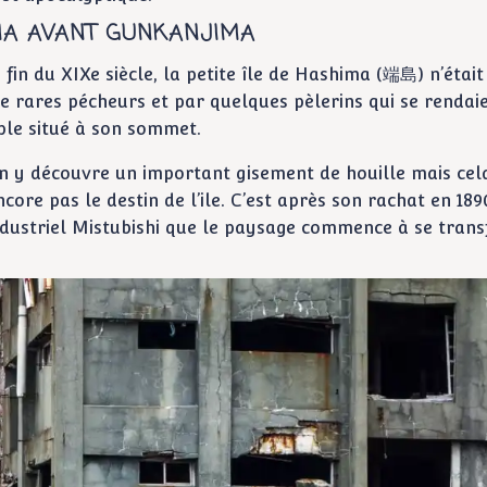
MA AVANT GUNKANJIMA
 fin du XIXe siècle, la petite île de Hashima (端島) n’était 
e rares pécheurs et par quelques pèlerins qui se rendai
ple situé à son sommet.
on y découvre un important gisement de houille mais cel
core pas le destin de l’ile. C’est après son rachat en 189
dustriel Mistubishi que le paysage commence à se trans