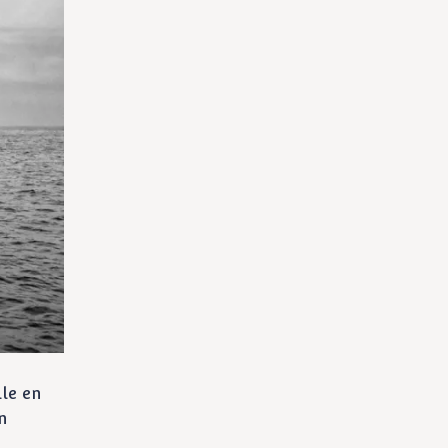
le en
n