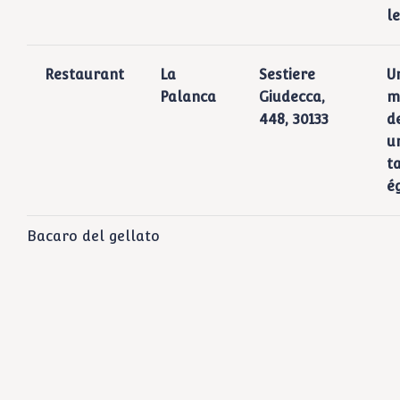
l
Restaurant
La
Sestiere
U
Palanca
Giudecca,
m
448, 30133
d
u
t
é
Bacaro del gellato