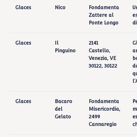
Glaces
Nico
Fondamenta
U
Zattere al
e
Ponte Longo
di
Glaces
Il
2141
G
Pinguino
Castello,
a
Venezia, VE
b
30122, 30122
d
q
l
Glaces
Bacaro
Fondamenta
Pe
del
Misericordia,
m
Gelato
2499
e
Cannaregio
c