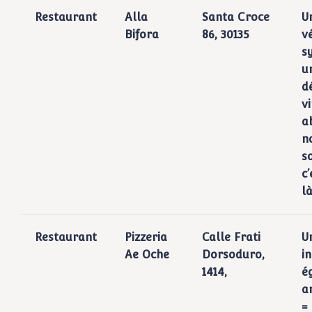
Restaurant
Alla
Santa Croce
U
Bifora
86, 30135
v
s
u
dé
v
a
n
s
c
là
Restaurant
Pizzeria
Calle Frati
U
Ae Oche
Dorsoduro,
i
1414,
é
a
=