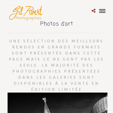
Photos d’art
UNE SÉLECTION DES MEILLEURS
RENDUS EN GRANDS FORMATS
SONT PRÉSENTÉS DANS CETTE
PAGE MAIS CE NE SONT PAS LES
SEULS. LA MAJORITÉ DES
PHOTOGRAPHIES PRÉSENTÉES
DANS LES GALERIES SONT
DISPONIBLES À LA VENTE EN
ÉDITION LIMITÉE