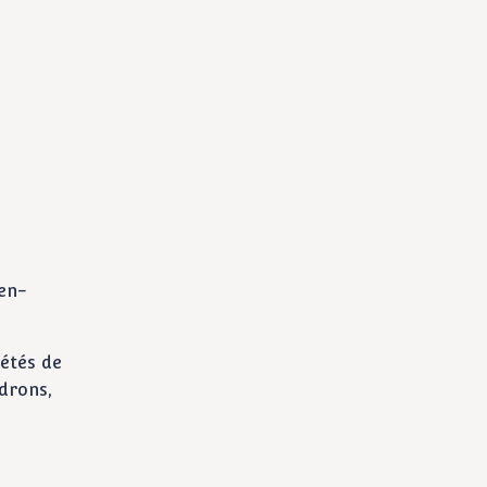
-en-
iétés de
ndrons,